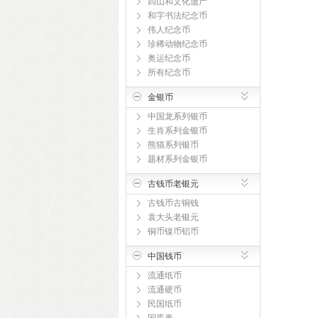
四山和文化遗产
和字书法纪念币
伟人纪念币
珍稀动物纪念币
奥运纪念币
所有纪念币
金银币
中国龙系列银币
生肖系列金银币
熊猫系列银币
题材系列金银币
古钱币老银元
古钱币古铜钱
袁大头老银元
铜币镍币铝币
中国钱币
流通纸币
流通硬币
民国纸币