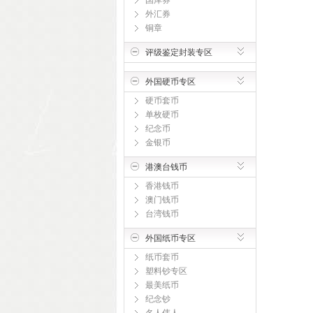
国库券
外汇券
铜章
评级鉴定封装专区
外国硬币专区
硬币套币
单枚硬币
纪念币
金银币
港澳台钱币
香港钱币
澳门钱币
台湾钱币
外国纸币专区
纸币套币
塑料钞专区
最美纸币
纪念钞