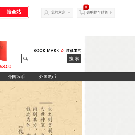
0
我的京东
去购物车结算
外国纸币
外国硬币