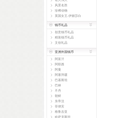
名人伟人
风景名胜
珍稀动物
英国女王-伊丽莎白
钱币礼品
创意钱币礼品
精装钱币礼品
文创礼品
亚洲外国钱币
阿富汗
阿联酋
阿曼
阿塞拜疆
巴基斯坦
巴林
不丹
朝鲜
东帝汶
菲律宾
格鲁吉亚
哈萨克斯坦