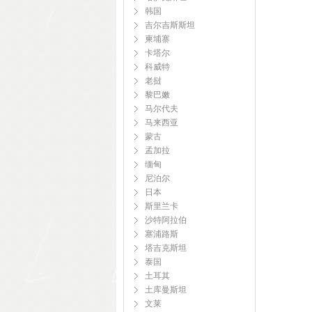
韩国
吉尔吉斯斯坦
柬埔寨
卡塔尔
科威特
老挝
黎巴嫩
马尔代夫
马来西亚
蒙古
孟加拉
缅甸
尼泊尔
日本
斯里兰卡
沙特阿拉伯
塞浦路斯
塔吉克斯坦
泰国
土耳其
土库曼斯坦
文莱