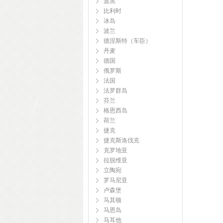
波黑
比利时
冰岛
波兰
德涅斯特（车臣）
丹麦
德国
俄罗斯
法国
法罗群岛
芬兰
格恩西岛
荷兰
捷克
捷克斯洛伐克
克罗地亚
拉脱维亚
立陶宛
罗马尼亚
卢森堡
马其顿
马恩岛
马耳他