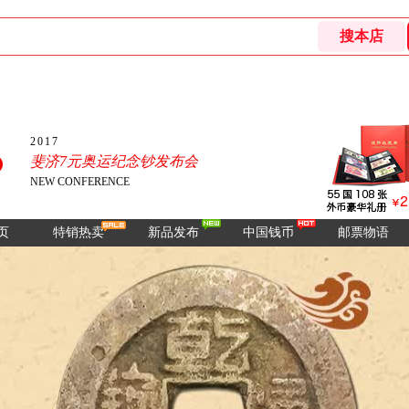
2017
斐济7元奥运纪念钞发布会
NEW CONFERENCE
页
特销热卖
新品发布
中国钱币
邮票物语