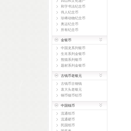
四山和文化遗产
和字书法纪念币
伟人纪念币
珍稀动物纪念币
奥运纪念币
所有纪念币
金银币
中国龙系列银币
生肖系列金银币
熊猫系列银币
题材系列金银币
古钱币老银元
古钱币古铜钱
袁大头老银元
铜币镍币铝币
中国钱币
流通纸币
流通硬币
民国纸币