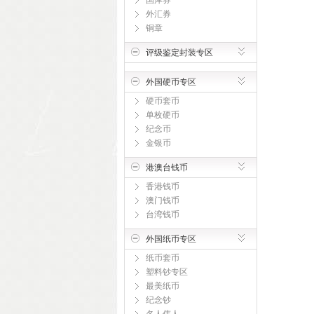
国库券
外汇券
铜章
评级鉴定封装专区
外国硬币专区
硬币套币
单枚硬币
纪念币
金银币
港澳台钱币
香港钱币
澳门钱币
台湾钱币
外国纸币专区
纸币套币
塑料钞专区
最美纸币
纪念钞