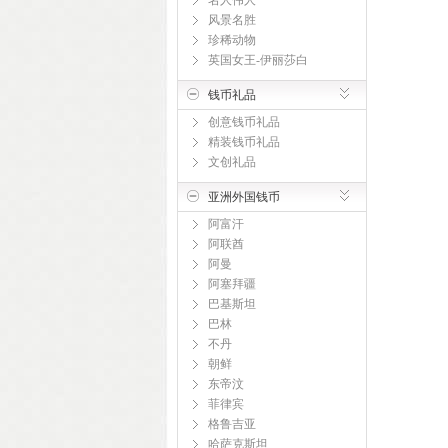
名人伟人
风景名胜
珍稀动物
英国女王-伊丽莎白
钱币礼品
创意钱币礼品
精装钱币礼品
文创礼品
亚洲外国钱币
阿富汗
阿联酋
阿曼
阿塞拜疆
巴基斯坦
巴林
不丹
朝鲜
东帝汶
菲律宾
格鲁吉亚
哈萨克斯坦