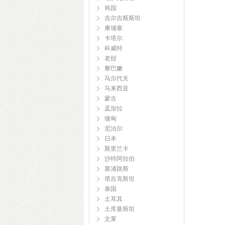
韩国
吉尔吉斯斯坦
柬埔寨
卡塔尔
科威特
老挝
黎巴嫩
马尔代夫
马来西亚
蒙古
孟加拉
缅甸
尼泊尔
日本
斯里兰卡
沙特阿拉伯
塞浦路斯
塔吉克斯坦
泰国
土耳其
土库曼斯坦
文莱