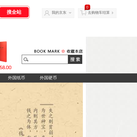
0
我的京东
去购物车结算
外国纸币
外国硬币