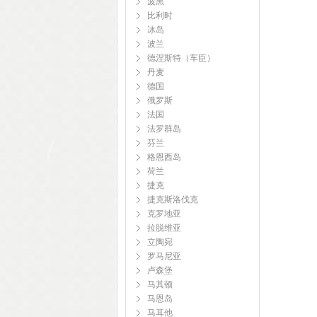
波黑
比利时
冰岛
波兰
德涅斯特（车臣）
丹麦
德国
俄罗斯
法国
法罗群岛
芬兰
格恩西岛
荷兰
捷克
捷克斯洛伐克
克罗地亚
拉脱维亚
立陶宛
罗马尼亚
卢森堡
马其顿
马恩岛
马耳他