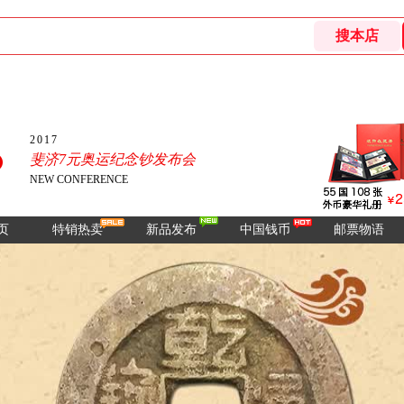
2017
斐济7元奥运纪念钞发布会
NEW CONFERENCE
页
特销热卖
新品发布
中国钱币
邮票物语