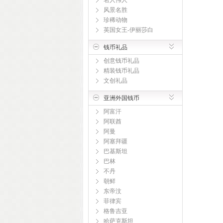
名人伟人
风景名胜
珍稀动物
英国女王-伊丽莎白
钱币礼品
创意钱币礼品
精装钱币礼品
文创礼品
亚洲外国钱币
阿富汗
阿联酋
阿曼
阿塞拜疆
巴基斯坦
巴林
不丹
朝鲜
东帝汶
菲律宾
格鲁吉亚
哈萨克斯坦