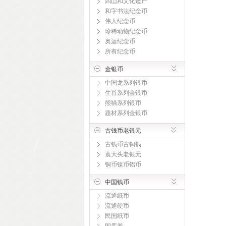
四山和文化遗产
和字书法纪念币
伟人纪念币
珍稀动物纪念币
奥运纪念币
所有纪念币
金银币
中国龙系列银币
生肖系列金银币
熊猫系列银币
题材系列金银币
古钱币老银元
古钱币古铜钱
袁大头老银元
铜币镍币铝币
中国钱币
流通纸币
流通硬币
民国纸币