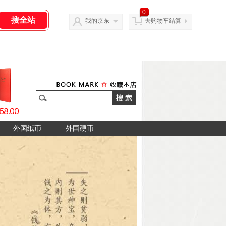
0
我的京东
去购物车结算
外国纸币
外国硬币