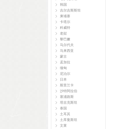
韩国
吉尔吉斯斯坦
柬埔寨
卡塔尔
科威特
老挝
黎巴嫩
马尔代夫
马来西亚
蒙古
孟加拉
缅甸
尼泊尔
日本
斯里兰卡
沙特阿拉伯
塞浦路斯
塔吉克斯坦
泰国
土耳其
土库曼斯坦
文莱