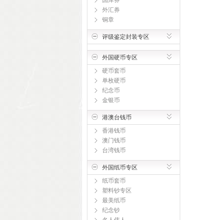
国库券
外汇券
铜章
评级鉴定封装专区
外国硬币专区
硬币套币
单枚硬币
纪念币
金银币
港澳台钱币
香港钱币
澳门钱币
台湾钱币
外国纸币专区
纸币套币
塑料钞专区
最美纸币
纪念钞