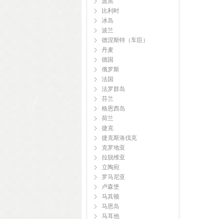
波黑
比利时
冰岛
波兰
德涅斯特（车臣）
丹麦
德国
俄罗斯
法国
法罗群岛
芬兰
格恩西岛
荷兰
捷克
捷克斯洛伐克
克罗地亚
拉脱维亚
立陶宛
罗马尼亚
卢森堡
马其顿
马恩岛
马耳他