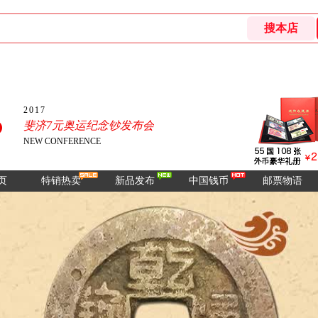
2017
斐济7元奥运纪念钞发布会
NEW CONFERENCE
页
特销热卖
新品发布
中国钱币
邮票物语