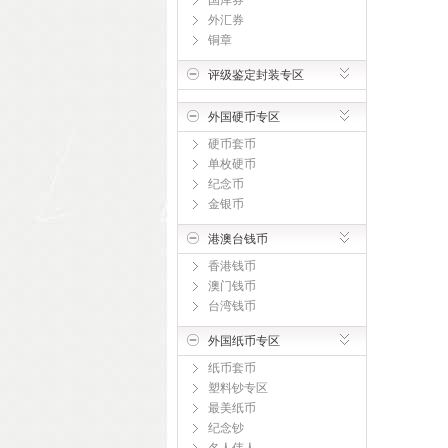
国库券
外汇券
铜章
评级鉴定封装专区
外国硬币专区
硬币套币
单枚硬币
纪念币
金银币
港澳台钱币
香港钱币
澳门钱币
台湾钱币
外国纸币专区
纸币套币
塑料钞专区
最美纸币
纪念钞