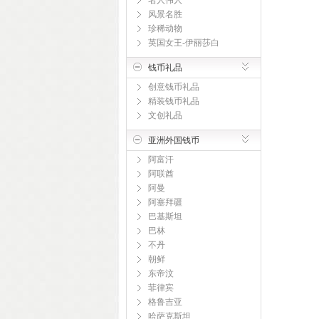
名人伟人
风景名胜
珍稀动物
英国女王-伊丽莎白
钱币礼品
创意钱币礼品
精装钱币礼品
文创礼品
亚洲外国钱币
阿富汗
阿联酋
阿曼
阿塞拜疆
巴基斯坦
巴林
不丹
朝鲜
东帝汶
菲律宾
格鲁吉亚
哈萨克斯坦