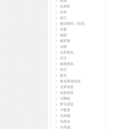
波黑
比利时
冰岛
波兰
德涅斯特（车臣）
丹麦
德国
俄罗斯
法国
法罗群岛
芬兰
格恩西岛
荷兰
捷克
捷克斯洛伐克
克罗地亚
拉脱维亚
立陶宛
罗马尼亚
卢森堡
马其顿
马恩岛
马耳他