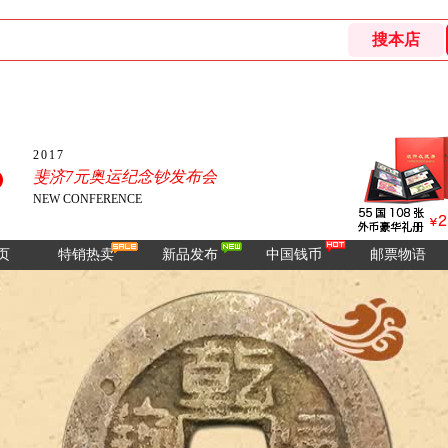
2017
斐济7元奥运纪念钞发布会
NEW CONFERENCE
页
特销热卖
新品发布
中国钱币
邮票物语