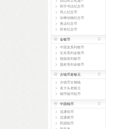
四山和文化遗产
和字书法纪念币
伟人纪念币
珍稀动物纪念币
奥运纪念币
所有纪念币
金银币
中国龙系列银币
生肖系列金银币
熊猫系列银币
题材系列金银币
古钱币老银元
古钱币古铜钱
袁大头老银元
铜币镍币铝币
中国钱币
流通纸币
流通硬币
民国纸币