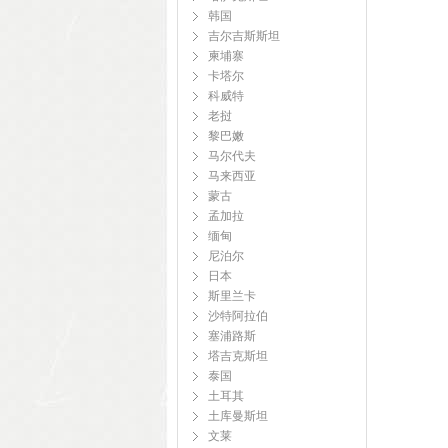
韩国
吉尔吉斯斯坦
柬埔寨
卡塔尔
科威特
老挝
黎巴嫩
马尔代夫
马来西亚
蒙古
孟加拉
缅甸
尼泊尔
日本
斯里兰卡
沙特阿拉伯
塞浦路斯
塔吉克斯坦
泰国
土耳其
土库曼斯坦
文莱