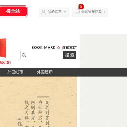
0
我的京东
去购物车结算
外国纸币
外国硬币