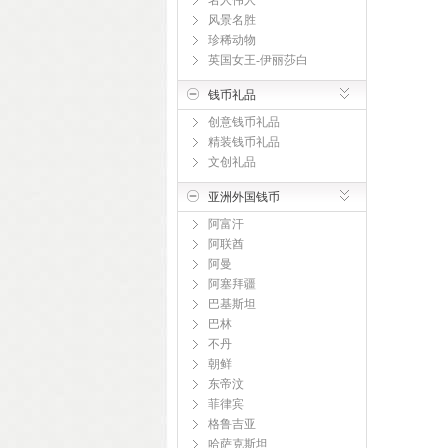
名人伟人
风景名胜
珍稀动物
英国女王-伊丽莎白
钱币礼品
创意钱币礼品
精装钱币礼品
文创礼品
亚洲外国钱币
阿富汗
阿联酋
阿曼
阿塞拜疆
巴基斯坦
巴林
不丹
朝鲜
东帝汶
菲律宾
格鲁吉亚
哈萨克斯坦