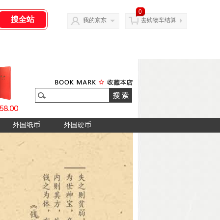
0
我的京东
去购物车结算
外国纸币
外国硬币