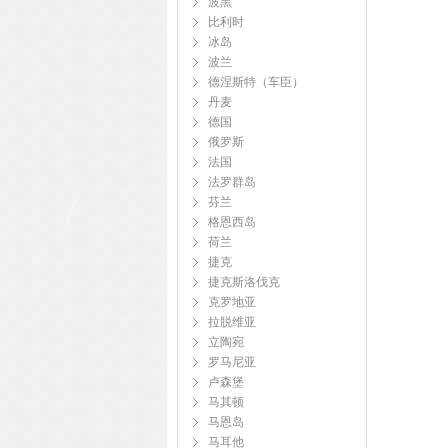
波黑
比利时
冰岛
波兰
德涅斯特（车臣）
丹麦
德国
俄罗斯
法国
法罗群岛
芬兰
格恩西岛
荷兰
捷克
捷克斯洛伐克
克罗地亚
拉脱维亚
立陶宛
罗马尼亚
卢森堡
马其顿
马恩岛
马耳他