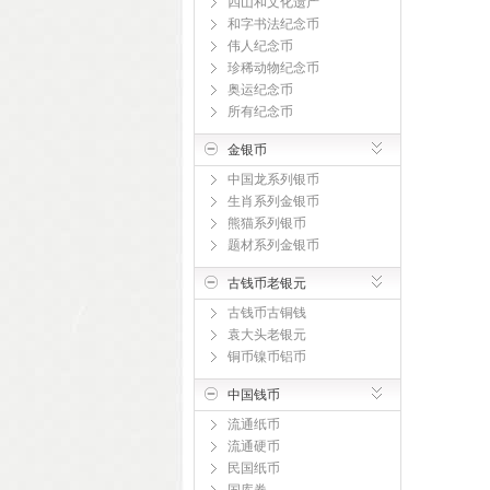
四山和文化遗产
和字书法纪念币
伟人纪念币
珍稀动物纪念币
奥运纪念币
所有纪念币
金银币
中国龙系列银币
生肖系列金银币
熊猫系列银币
题材系列金银币
古钱币老银元
古钱币古铜钱
袁大头老银元
铜币镍币铝币
中国钱币
流通纸币
流通硬币
民国纸币