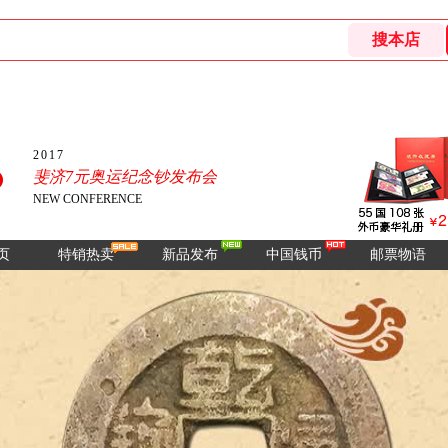
2017
斐济7元奥运纪念钞发布会
NEW CONFERENCE
页
特销热卖
新品发布
中国钱币
邮票物语