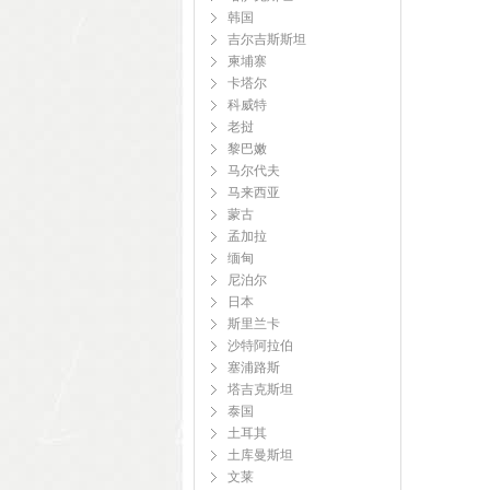
韩国
吉尔吉斯斯坦
柬埔寨
卡塔尔
科威特
老挝
黎巴嫩
马尔代夫
马来西亚
蒙古
孟加拉
缅甸
尼泊尔
日本
斯里兰卡
沙特阿拉伯
塞浦路斯
塔吉克斯坦
泰国
土耳其
土库曼斯坦
文莱