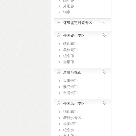
国库券
外汇券
铜章
评级鉴定封装专区
外国硬币专区
硬币套币
单枚硬币
纪念币
金银币
港澳台钱币
香港钱币
澳门钱币
台湾钱币
外国纸币专区
纸币套币
塑料钞专区
最美纸币
纪念钞