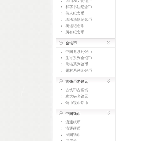
四山和文化遗产
和字书法纪念币
伟人纪念币
珍稀动物纪念币
奥运纪念币
所有纪念币
金银币
中国龙系列银币
生肖系列金银币
熊猫系列银币
题材系列金银币
古钱币老银元
古钱币古铜钱
袁大头老银元
铜币镍币铝币
中国钱币
流通纸币
流通硬币
民国纸币