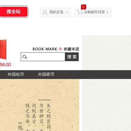
0
我的京东
去购物车结算
外国纸币
外国硬币