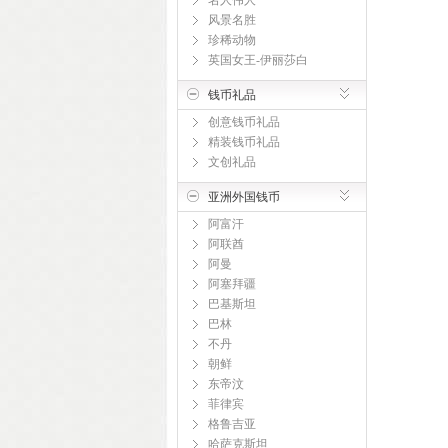
名人伟人
风景名胜
珍稀动物
英国女王-伊丽莎白
钱币礼品
创意钱币礼品
精装钱币礼品
文创礼品
亚洲外国钱币
阿富汗
阿联酋
阿曼
阿塞拜疆
巴基斯坦
巴林
不丹
朝鲜
东帝汶
菲律宾
格鲁吉亚
哈萨克斯坦