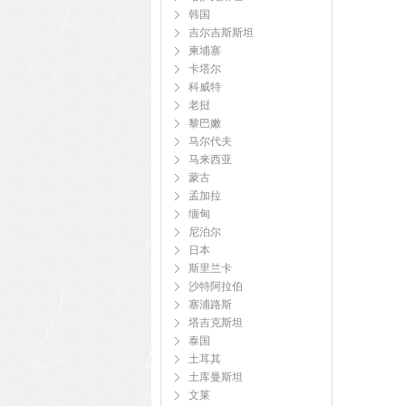
韩国
吉尔吉斯斯坦
柬埔寨
卡塔尔
科威特
老挝
黎巴嫩
马尔代夫
马来西亚
蒙古
孟加拉
缅甸
尼泊尔
日本
斯里兰卡
沙特阿拉伯
塞浦路斯
塔吉克斯坦
泰国
土耳其
土库曼斯坦
文莱