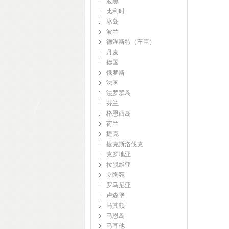
波黑
比利时
冰岛
波兰
德涅斯特（车臣）
丹麦
德国
俄罗斯
法国
法罗群岛
芬兰
格恩西岛
荷兰
捷克
捷克斯洛伐克
克罗地亚
拉脱维亚
立陶宛
罗马尼亚
卢森堡
马其顿
马恩岛
马耳他