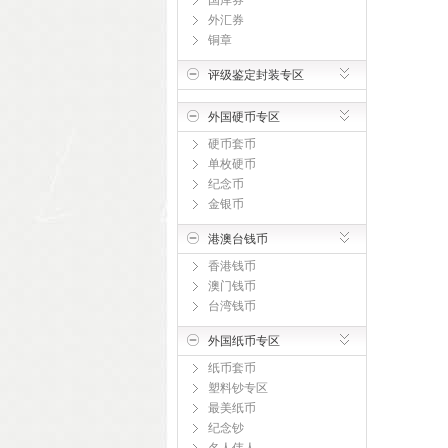
国库券
外汇券
铜章
评级鉴定封装专区
外国硬币专区
硬币套币
单枚硬币
纪念币
金银币
港澳台钱币
香港钱币
澳门钱币
台湾钱币
外国纸币专区
纸币套币
塑料钞专区
最美纸币
纪念钞