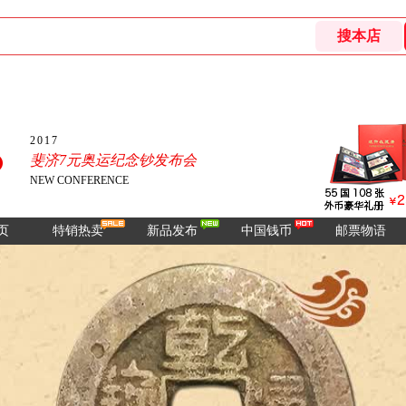
2017
斐济7元奥运纪念钞发布会
NEW CONFERENCE
页
特销热卖
新品发布
中国钱币
邮票物语