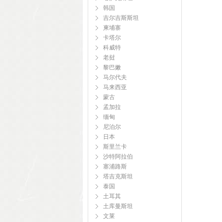
韩国
吉尔吉斯斯坦
柬埔寨
卡塔尔
科威特
老挝
黎巴嫩
马尔代夫
马来西亚
蒙古
孟加拉
缅甸
尼泊尔
日本
斯里兰卡
沙特阿拉伯
塞浦路斯
塔吉克斯坦
泰国
土耳其
土库曼斯坦
文莱