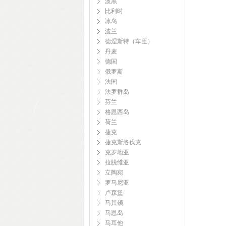
波黑
比利时
冰岛
波兰
德涅斯特（车臣）
丹麦
德国
俄罗斯
法国
法罗群岛
芬兰
格恩西岛
荷兰
捷克
捷克斯洛伐克
克罗地亚
拉脱维亚
立陶宛
罗马尼亚
卢森堡
马其顿
马恩岛
马耳他