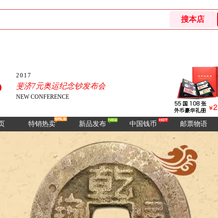
2017
斐济7元奥运纪念钞发布会
NEW CONFERENCE
页
特销热卖
新品发布
中国钱币
邮票物语