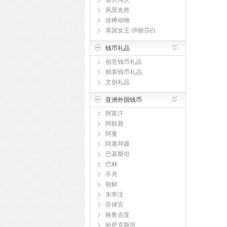
名人伟人
风景名胜
珍稀动物
英国女王-伊丽莎白
钱币礼品
创意钱币礼品
精装钱币礼品
文创礼品
亚洲外国钱币
阿富汗
阿联酋
阿曼
阿塞拜疆
巴基斯坦
巴林
不丹
朝鲜
东帝汶
菲律宾
格鲁吉亚
哈萨克斯坦