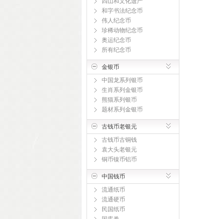
四山和文化遗产
和字书法纪念币
伟人纪念币
珍稀动物纪念币
奥运纪念币
所有纪念币
金银币
中国龙系列银币
生肖系列金银币
熊猫系列银币
题材系列金银币
古钱币老银元
古钱币古铜钱
袁大头老银元
铜币镍币铝币
中国钱币
流通纸币
流通硬币
民国纸币