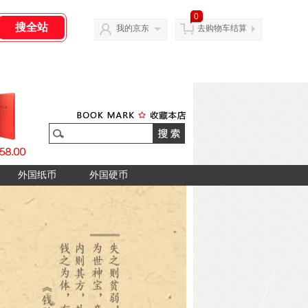
0
我的京东
去购物车结算
外国纸币
外国硬币