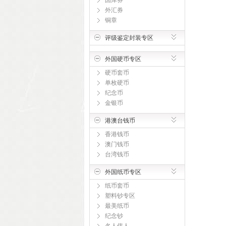
国库券
外汇券
铜章
评级鉴定封装专区
外国硬币专区
硬币套币
单枚硬币
纪念币
金银币
港澳台钱币
香港钱币
澳门钱币
台湾钱币
外国纸币专区
纸币套币
塑料钞专区
最美纸币
纪念钞