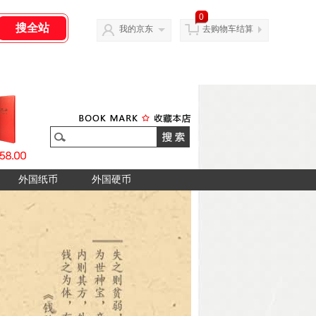
0
我的京东
去购物车结算
外国纸币
外国硬币