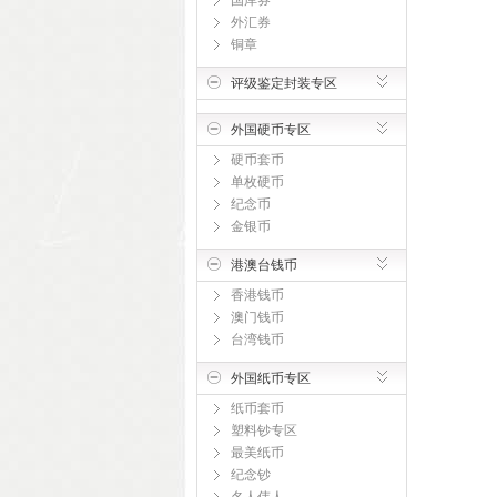
国库券
外汇券
铜章
评级鉴定封装专区
外国硬币专区
硬币套币
单枚硬币
纪念币
金银币
港澳台钱币
香港钱币
澳门钱币
台湾钱币
外国纸币专区
纸币套币
塑料钞专区
最美纸币
纪念钞