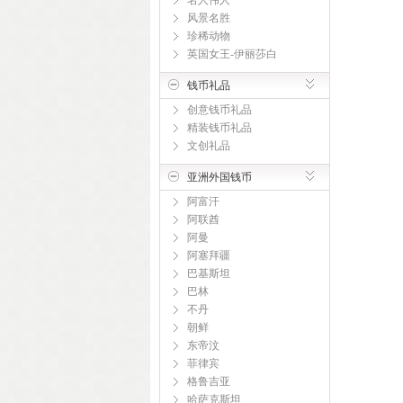
名人伟人
风景名胜
珍稀动物
英国女王-伊丽莎白
钱币礼品
创意钱币礼品
精装钱币礼品
文创礼品
亚洲外国钱币
阿富汗
阿联酋
阿曼
阿塞拜疆
巴基斯坦
巴林
不丹
朝鲜
东帝汶
菲律宾
格鲁吉亚
哈萨克斯坦