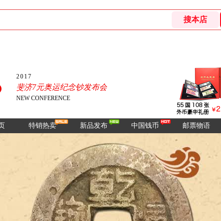
2017
斐济7元奥运纪念钞发布会
NEW CONFERENCE
页
特销热卖
新品发布
中国钱币
邮票物语