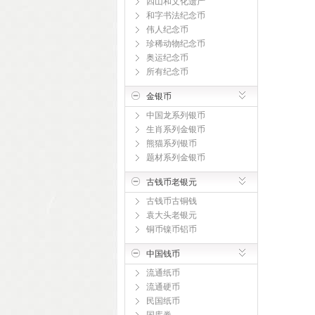
四山和文化遗产
和字书法纪念币
伟人纪念币
珍稀动物纪念币
奥运纪念币
所有纪念币
金银币
中国龙系列银币
生肖系列金银币
熊猫系列银币
题材系列金银币
古钱币老银元
古钱币古铜钱
袁大头老银元
铜币镍币铝币
中国钱币
流通纸币
流通硬币
民国纸币