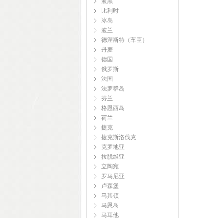
波黑
比利时
冰岛
波兰
德涅斯特（车臣）
丹麦
德国
俄罗斯
法国
法罗群岛
芬兰
格恩西岛
荷兰
捷克
捷克斯洛伐克
克罗地亚
拉脱维亚
立陶宛
罗马尼亚
卢森堡
马其顿
马恩岛
马耳他