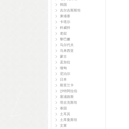
韩国
吉尔吉斯斯坦
柬埔寨
卡塔尔
科威特
老挝
黎巴嫩
马尔代夫
马来西亚
蒙古
孟加拉
缅甸
尼泊尔
日本
斯里兰卡
沙特阿拉伯
塞浦路斯
塔吉克斯坦
泰国
土耳其
土库曼斯坦
文莱