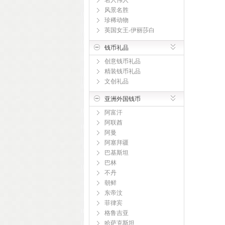
名人伟人
风景名胜
珍稀动物
英国女王-伊丽莎白
钱币礼品
创意钱币礼品
精装钱币礼品
文创礼品
亚洲外国钱币
阿富汗
阿联酋
阿曼
阿塞拜疆
巴基斯坦
巴林
不丹
朝鲜
东帝汶
菲律宾
格鲁吉亚
哈萨克斯坦