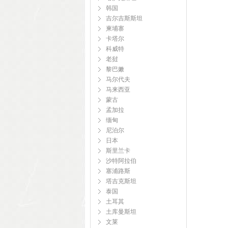
韩国
吉尔吉斯斯坦
柬埔寨
卡塔尔
科威特
老挝
黎巴嫩
马尔代夫
马来西亚
蒙古
孟加拉
缅甸
尼泊尔
日本
斯里兰卡
沙特阿拉伯
塞浦路斯
塔吉克斯坦
泰国
土耳其
土库曼斯坦
文莱