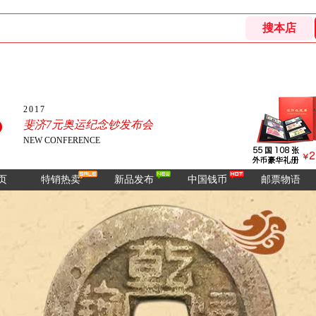
2017
斐济7元奥运纪念钞发布会
NEW CONFERENCE
页
特销热卖
新品发布
中国钱币
邮票物语