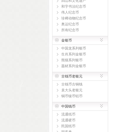
四山和文化遗产
和字书法纪念币
伟人纪念币
珍稀动物纪念币
奥运纪念币
所有纪念币
金银币
中国龙系列银币
生肖系列金银币
熊猫系列银币
题材系列金银币
古钱币老银元
古钱币古铜钱
袁大头老银元
铜币镍币铝币
中国钱币
流通纸币
流通硬币
民国纸币