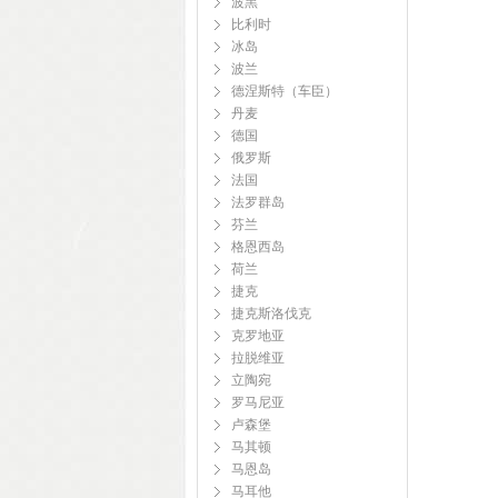
波黑
比利时
冰岛
波兰
德涅斯特（车臣）
丹麦
德国
俄罗斯
法国
法罗群岛
芬兰
格恩西岛
荷兰
捷克
捷克斯洛伐克
克罗地亚
拉脱维亚
立陶宛
罗马尼亚
卢森堡
马其顿
马恩岛
马耳他