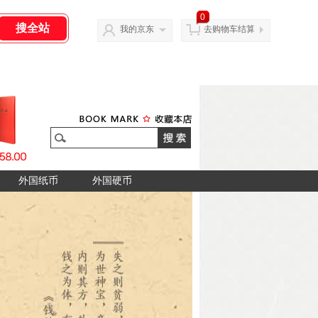
0
我的京东
去购物车结算
外国纸币
外国硬币