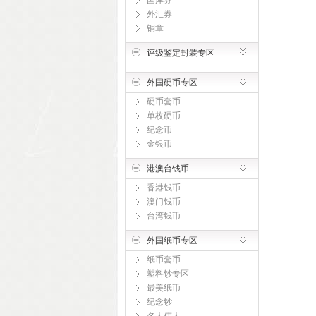
国库券
外汇券
铜章
评级鉴定封装专区
外国硬币专区
硬币套币
单枚硬币
纪念币
金银币
港澳台钱币
香港钱币
澳门钱币
台湾钱币
外国纸币专区
纸币套币
塑料钞专区
最美纸币
纪念钞